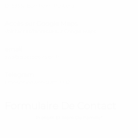
D- 53332 Bornheim-Rösberg
Accès sur Google Maps
Voir l'accès/l'adresse sur Google Maps
email
awa@quetedevision.fr
Telegram
t.me/seelenwerkstatt53332
Formulaire De Contact
Prénom Et Nom De Famille*