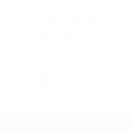
J'ai Lu Et Accepté Les Informations Sur
Protection Des Données
.
Requête De Sécurité*
7 Et Huit Cent Quatre Sont Égaux=?
Bitte Lassen Sie Dieses Feld Leer.