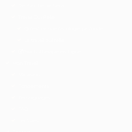
Recherche de Sens
Travail Qui Relie
Qu’est-ce que l’écologie profonde
Le travail qui relie
Psychotherapie en Ligne
Mon Travail
Ma vision
Fondements
Témoignages
FAQ
Lectures