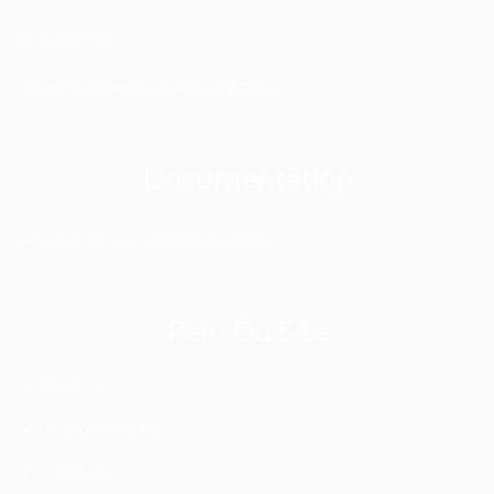
awa735
t.me/seelenwerkstatt53332
Documentation
PDF-Flyer Quête de vision
Plan Du Site
Home
Événements
Stages