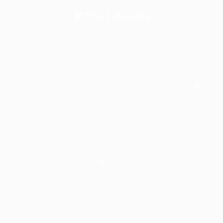
Infos Légales
Proprietaire de l´institut: Awa Belrose
Hemmergasse 22 53332 Bornheim-Rösberg
Virement bancaire: IBAN DE29830944950003118517
BIC: GENODEF1ETK
E-Mail: awa@quetedevision.fr
Propriétaire et responsable du contenu du site: Awa
Belrose
Conditions générales (PDF)