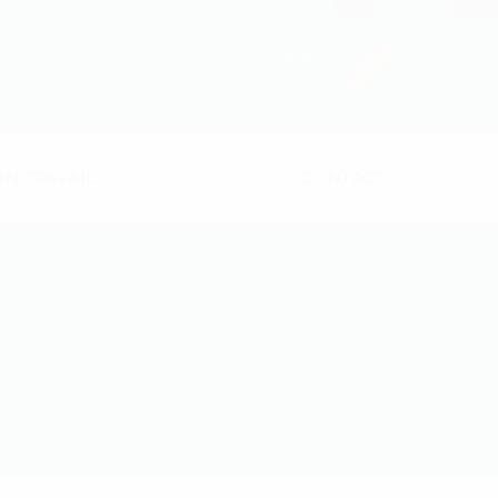
E-MAIL
awa@quetedevision.fr
N TRAVAIL
CONTACT