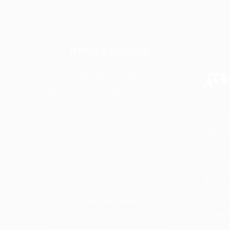
Infos Légales
Proprietaire de l´institut: Awa
Belrose Hemmergasse 22
53332 Bornheim-Rösberg
Croiss
nature
Virement bancaire: IBAN
DE29830944950003118517
Hem
BIC: GENODEF1ETK
533
Al
E-Mail: awa@quetedevision.fr
+49