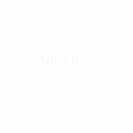
Le travail
qui relie
Comment réussir à transformer notre désesp
notre sentiment d'impuissance devant la dé
en une source d'action positive pour chang
Comment dépasser notre anthropocentrisme
autres espèces animales, végétales et minéra