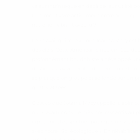
valeur intrinsèque en deçà de leur utilité p
Comment vivre activement notre amour pour 
notre lien vibrant avec lui?
Le « travail qui relie » dont Joanna Macy est 
des clefs. Cette Américaine née en 1929 do
profondément bouddhiste a développé une 
destinés à raviver profondément notre lien av
se pratique en groupe et se fonde sur un pr
quatre étapes.
C'est ce que Joanna Macy appelle la spirale. 
nous examinons de près nos ressentis au p
émotionnel et spirituel, pour que naisse en 
avec notre« Soi écologique ». En réhabilita