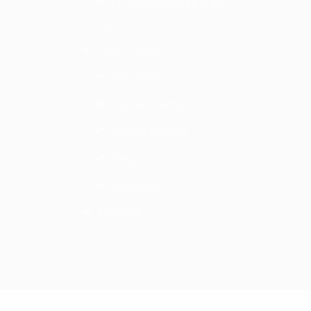
Psychotherapie en
Ligne
Mon Travail
Ma vision
Fondements
Témoignages
FAQ
Lectures
Contact