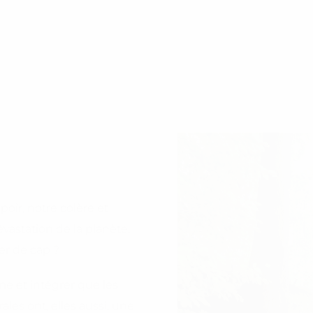
oir, notre colère et
vastation de la planète,
er de cap ?
 et intégrer que les
les ont, elles aussi, une