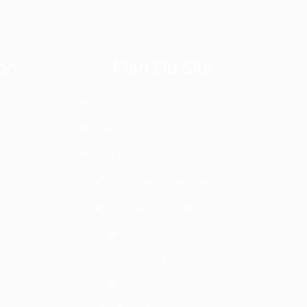
on
Plan Du Site
Home
ision
Événements
Stages
Recherche de Sens
Travail Qui Relie
Qu’est-ce que
l’écologie profonde
Le travail qui relie