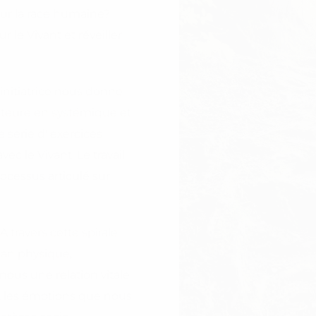
our la race humaine?
le Vivant et réveiller
l'initiatrice nous donne
cteure en systémique et
série d' exercices
ec le Vivant. Le travail
ocessus articulé sur
A travers cette spirale
lan physique,
nous une relation vitale
nt les émotions que nous