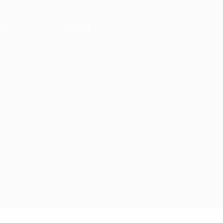
a735
e/seelenwerkstatt53332