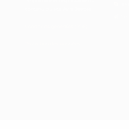
Propriétaire et responsable du
aw
contenu du site: Awa Belrose
t.m
Conditions générales (PDF)
Protection des données