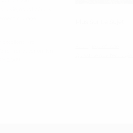
ystème socio-
 la Vie, nous libérons
ement: courage,
Plus Sur Le Sujet
excellent livre:
Écologie profonde
erre - retrouver un lien
Qu'est-ce que l'écologi
'Or (2009).