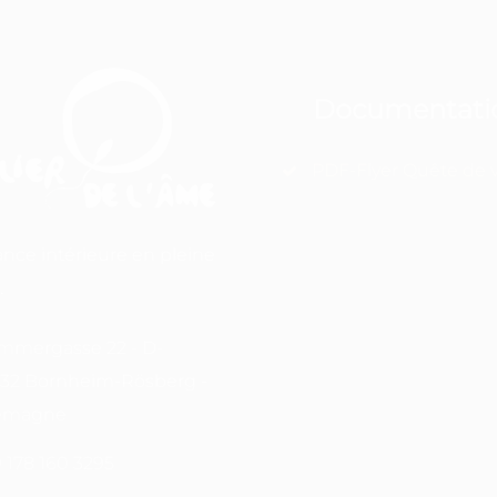
Documentati
PDF-Flyer Quête de v
ance intérieure en pleine
.
mergasse 22 - D-
32 Bornheim-Rösberg -
lemagne
 178 160 3295