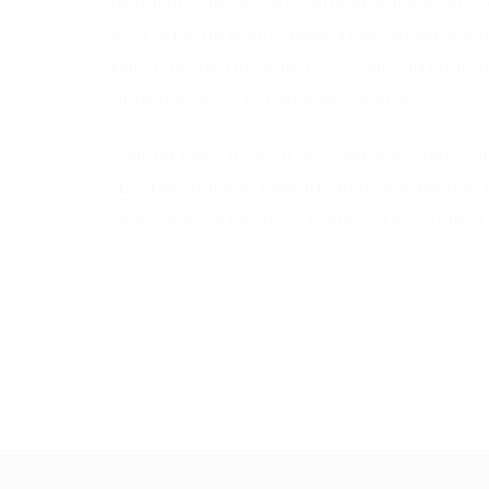
refoulions devant une terre ravagée et un s
économique ayant cessé d'être au service de
par là même l'énergie nécessaire au chang
détermination, initiative et créativité.
Joanna Macy a décrit ces exercices dans son 
"Ecopsychologie pratique et rituels pour la T
vivant avec la nature" - Éditions Le Souffle d