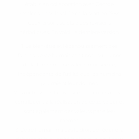
établis en collaboration avec George
Sessions dans la vallée de la Mort en 1984.
Ceux-ci sont sujets à des révisions
périodiques. En voici , la dernière version.
1. Le bien-être et l’épanouissement des
formes de vie humaines et non-humaines
de la Terre ont une valeur intrinsèque,
indépendante de l’utilité que les humains
pourraient leur donner.
2. La richesse et la diversité des formes de vie
contribuent à la réalisation de cette valeur et
sont également des valeurs par elles-
mêmes.
3. L’être humain n’a pas le droit de réduire la