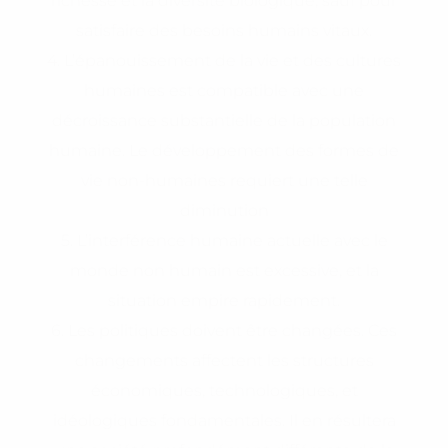
richesse et la diversité biologique, sauf pour
satisfaire des besoins humains vitaux.
4. L’épanouissement de la vie et des cultures
humaines est compatible avec une
décroissance substantielle de la population
humaine. Le développement des formes de
vie non-humaines requiert une telle
diminution
5. L’interférence humaine actuelle avec le
monde non humain est excessive, et la
situation empire rapidement.
6. Les politiques doivent être changées. Ces
changements affectent les structures
économiques, technologiques, et
idéologiques fondamentales. Il en résultera