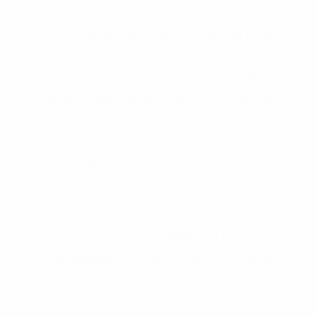
Cette plateforme d un mouvement de
l’écologie profonde ne doit pas être prise
comme une déclaration dogmatique, mais
comme une base de départ pour la réflexion.
Elle se donne comme défi à notre pensée
conformiste de comprendre nos propres
émotions et actions face à la détérioration
rapide de l’environnement.
Une réévaluation des frontières entre
l’humain et le naturel aura des
conséquences considérables sur l’ensemble
des théories des et pratiques éthiques et
politiques.
L’écologie profonde est une étiquette certes