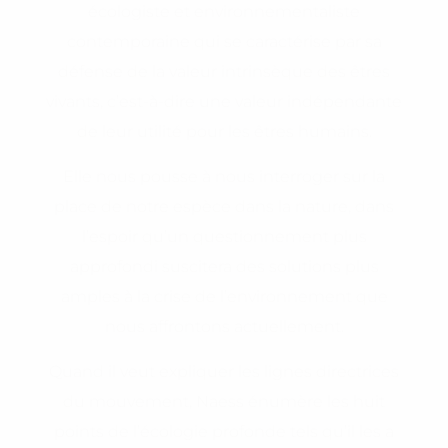
écologiste et environnementaliste
contemporaine qui se caractérise par sa
défense de la valeur intrinsèque des êtres
vivants, c’est-à-dire une valeur indépendante
de leur utilité pour les êtres humains.
Elle nous pousse à nous interroger sur la
place de notre espèce dans la nature, dans
l’espoir qu’un questionnement plus
approfondi suscitera des solutions plus
amples à la crise de l’environnement que
nous affrontons actuellement.
Quand il veut expliquer les lignes directrices
du mouvement, Naess énumère les huit
points de l’écologie profonde tels qu’il les a