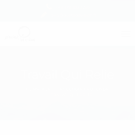
+49 178 160 3295
awa@quetedevision.fr
Travail Qui Relie
HOMEPAGE
ÉCOLOGIE PROFONDE
TRAVAIL QUI RELIE