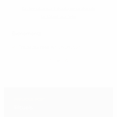
En lire plus sur l´écologie profonde
Le travail qui relie
Événements
Travail qui relie
, am 28.08.2023
PREVIOUS POST
Rituels