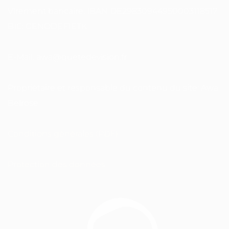
Virement bancaire: IBAN DE29830944950003118517
BIC: GENODEF1ETK
E-Mail: awa@quetedevision.fr
Propriétaire et responsable du contenu du site: Awa
Belrose
Conditions générales (PDF)
Protection des données