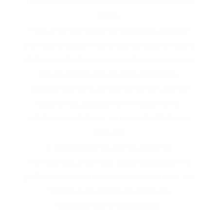
une société profondément différente de la
nôtre.
7. Les changements idéologiques passent
par l’appréciation d’une bonne qualité de vie
plutôt que l’adhésion à des standards de vie
toujours plus élevés. Il faut prendre
conscience de la différence entre „bonne
qualité“ et „course à un niveau de vie
extrêmement élevé“ (qui serait néfaste à la
nature).
8. Quiconque souscrit aux points
mentionnés plus haut a une obligation de
participer directement ou indirectement à la
tentative de mettre en place les
changements nécessaires.