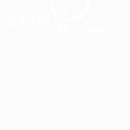
Croissance intérieure en pleine nature.
Hemmergasse 22 - D-53332 Bornheim-Rösberg -
Allemagne
+49 178 160 3295
awa735
t.me/seelenwerkstatt53332