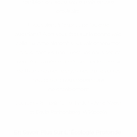
terriblement séduisante, mais encore
provisoire.
Il vous vient à l’esprit une foule de
questions? Alors vous êtes sur la bonne voie,
celle qu‘ Arne aimerait vous voir emprunter.
En suscitant les bon questions nous seront
peut-être à même de réconcilier le devenir
de l’homme avec les rythmes d’une autres
nature dont nous dépendons
inextricablement.
Sources « Is it painful to think ? » Arne Naess
et David Rothenberg, Wikipédia.
En Savoir Plus Sur L´écologie Profonde