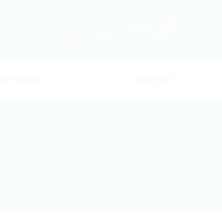
E-MAIL
awa@quetedevision.fr
N TRAVAIL
CONTACT