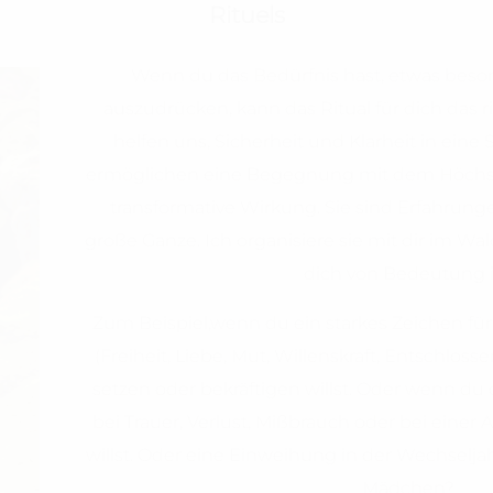
Rituels
Wenn du das Bedürfnis hast, etwas beson
auszudrücken, kann das Ritual für dich das ric
helfen uns, Sicherheit und Klarheit in eine
ermöglichen eine Begegnung mit dem Höchste
transformative Wirkung. Sie sind Erfahrung
große Ganze. Ich organisiere sie mit dir im Wal
dich von Bedeutung i
Zum Beispiel,wenn du ein starkes Zeichen fü
(Freiheit, Liebe, Mut, Willenskraft, Entschlos
setzen oder bekräftigen willst. Oder wenn du
bei Trauer, Verlust, Mißbrauch oder bei einer
willst. Oder eine Einweihung in der Wechseljah
Mädchen?