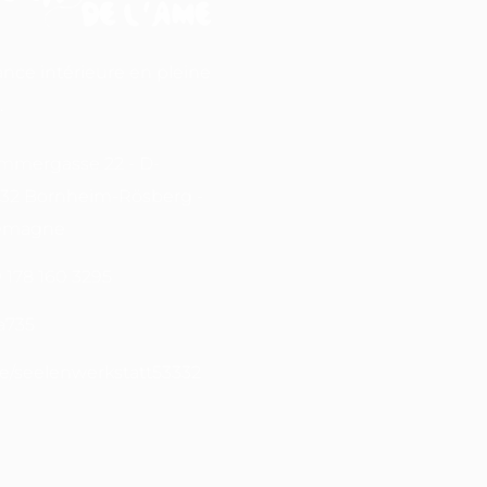
ance intérieure en pleine
.
mergasse 22 - D-
32 Bornheim-Rösberg -
lemagne
 178 160 3295
a735
e/seelenwerkstatt53332