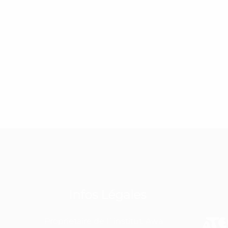
Infos Légales
Proprietaire de l´institut: Awa