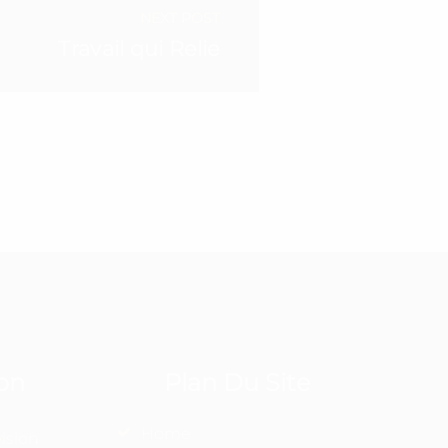
NEXT POST
Travail qui Relie
on
Plan Du Site
Home
ision