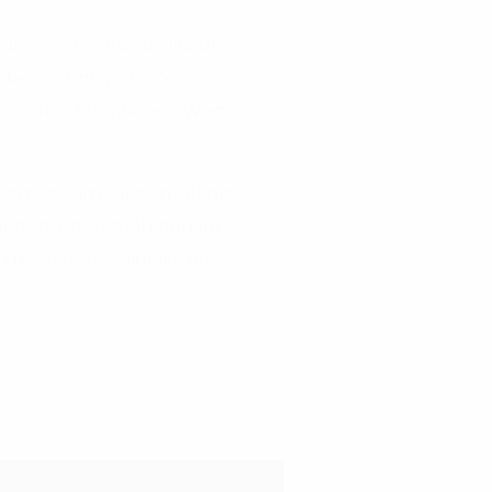
mbolen, die uns die Natur
arbeitet. Entweder geht es
es darum, Situationen Wert
. Gemeinsam suchen wir die
nen. Das Ritual kann für
h mich gerne einfach an!