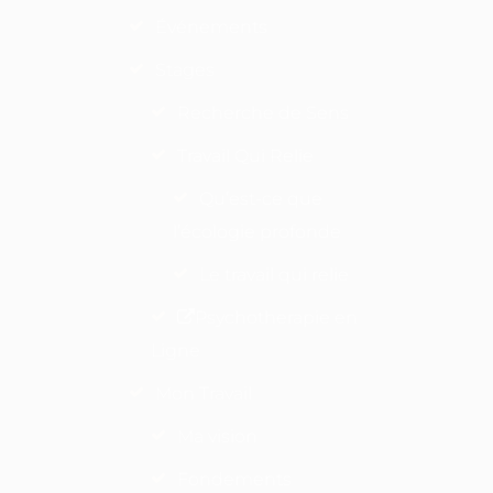
Événements
Stages
Recherche de Sens
Travail Qui Relie
Qu’est-ce que
l’écologie profonde
Le travail qui relie
Psychotherapie en
Ligne
Mon Travail
Ma vision
Fondements