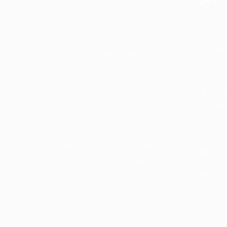
Belrose Hemmergasse 22
53332 Bornheim-Rösberg
Croiss
nature
Virement bancaire: IBAN
DE29830944950003118517
Hem
BIC: GENODEF1ETK
533
Al
E-Mail: awa@quetedevision.fr
+49
Propriétaire et responsable du
aw
contenu du site: Awa Belrose
t.m
Conditions générales (PDF)
Protection des données