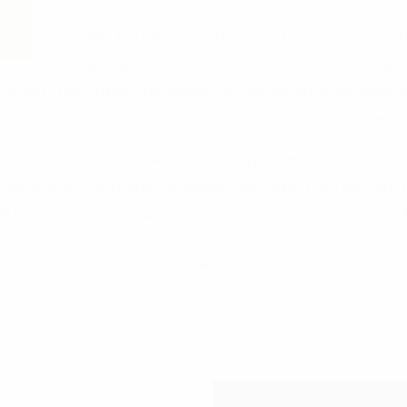
Bei Ritualen wird hauptsächlich mit den Sy
spiegelt, oder die wir bewusst einsetzen, ge
aus der Natur über uns erzählt, zu verstehen, oder geht 
und Form zu geben und den Sinn darin zu erkennen.
ich gerne beim Inszenieren deines persönlichen Rituals
usdrücke, die deiner Botschaft ans Leben am besten die
ch für eine ganze Gruppe maßgeschnitten werden. Spric