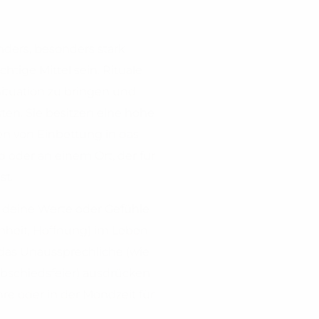
ders, besonders stark
htige Mittel sein. Rituale
 Situation zu bringen und
n. Sie besitzen eine hohe
en von Einbettung in das
d oder an einem Ort, der für
st.
r deine Werte oder Gefühle
senheit, Hoffnung) im Leben
 das Unaussprechliche (wie
 Abschiedsfeier) ausdrücken
re oder in der Mondzeit für