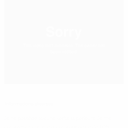
Informations diverses
Je ne possède aucune vérité supérieure. Je me
comprends comme accompagnatrice de TON