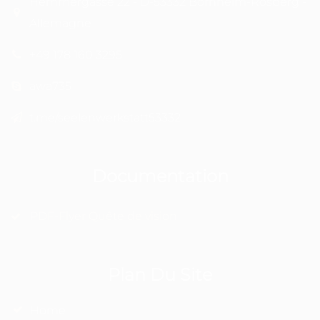
Hemmergasse 22 - D-53332 Bornheim-Rösberg -
Allemagne
+49 178 160 3295
awa735
t.me/seelenwerkstatt53332
Documentation
PDF-Flyer Quête de vision
Plan Du Site
Home