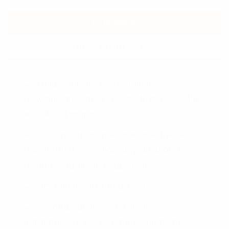
FORMATION
AUTRES QUALIFICATIONS
Heilpraktikerin Psychothérapie
(Psychopraticienne) en activité depuis 2018
en cabinet propre
Thérapeute en imagination active des
Valeurs Intérieures (Wertimagination, Kairos
Institut, Magda van Cappellen)
Art-Thérapeute (Artig, Köln)
Accompagnatrice d´expériences
initiatiques en pleine nature (quête de