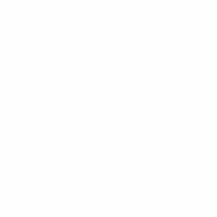
de remplacement pour moi. Elle a guéri mes
blessures et m'a donné de la force et de la sécurité.
Aujourd'hui, mon but c´est d'accompagner les
femmes et les hommes à passer les caps de l
´existence. Toute ma confiance dans la nature et
dans la capacité humaine d'auto-guérison et de
résilience coule dans mon travail. Je crois
fermement que la nature dans sa perfection nous
rappelle notre propre intégrité originelle. C´est ce
qui explique son énorme pouvoir de guérison.
Depuis 2005 , je m´occupe à la fois d´accompagner
des expériences initiatiques en pleine nature et de
guider des rituels d'adieu dans les cas de deuils par
exemple.