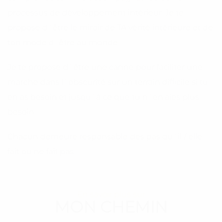
processus de développement intérieur. Je te
propose d´être le miroir de TA vérité intérieure et de
ton mode d´être au monde.
Je te propose d´être une canne pour faciliter une
marche dans l´obscurité sur un terrain difficile si tu
en as besoin et jusqu´à ce que tu n´en aies plus
besoin.
Chacun demeure responsable des pas qu´il / elle
fait ou ne fait pas.
En savoir plus sur
MON CHEMIN