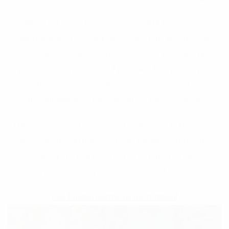
Pendant plus de deux ans, j'ai été formée en
Allemagne à l'accompagnement de la quête de
vision dans la tradition de "School of Lost Borders"
par mon mentor Haiko Nitschke. Je me suis par
ailleurs formée différentes techniques de
développement personnel en pleine nature.
Mère de trois enfants, je reste élève de la Nature et
de la Vie. Je comprends mon travail comme une
contribution à l’avènement d'un monde
respectueux de notre Terre et de l'Humain.
Les fondements de mon travail