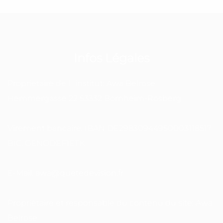
Infos Légales
Proprietaire de l´institut: Awa Belrose
Hemmergasse 22 53332 Bornheim-Rösberg
Virement bancaire: IBAN DE29830944950003118517
BIC: GENODEF1ETK
E-Mail: awa@quetedevision.fr
Propriétaire et responsable du contenu du site: Awa
Belrose