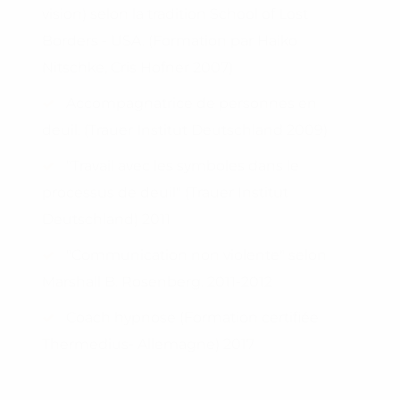
vision) selon la tradition School of Lost
Borders - USA. (Formation par Haiko
Nitschke, Cris Hofner 2007)
Accompagnatrice de personnes en
deuil. (Trauer Institut Deutschland 2009)
"Travail avec les symboles dans le
processus de deuil" (Trauer Institut
Deutschland) 2011
"Communication non violente" selon
Marshall B. Rosenberg. 2011-2012
Coach hypnose (Formation certifiée
Thermedius- Allemagne) 2017