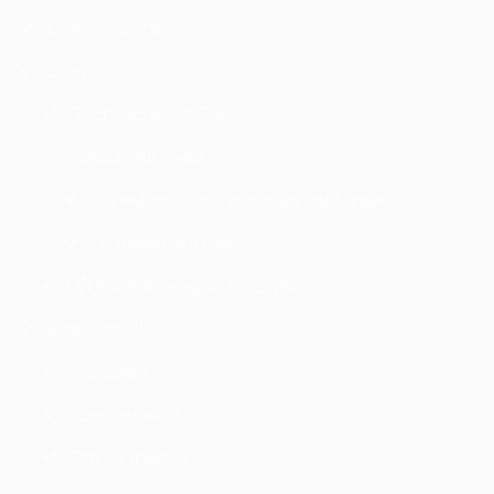
Événements
Stages
Recherche de Sens
Travail Qui Relie
Qu’est-ce que l’écologie profonde
Le travail qui relie
Psychotherapie en Ligne
Mon Travail
Ma vision
Fondements
Témoignages