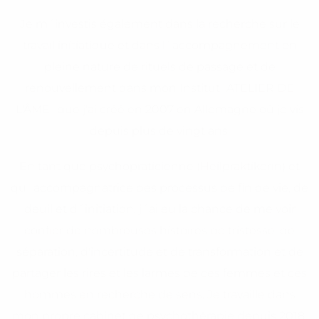
Je m´investis également dans la recherche sur le
travail initiatique et dans l´accompagnement en
pleine nature de rituels de passage et de
renouvellement dans mon Institut "ATELIER DE
L'ÂME" que j'ai créé en 2007 en Allemagne où je vis
depuis plus de vingt ans.
En tant que psychopraticienne (Heilpraktikerin) et
qu´accompagnatrice des processus de fin de vie, de
deuil et d´initiation, j´ai eu la chance de me voir
confier de nombreuses histoires de tristesse, de
séparation, d'incertitude et de transformation et de
partager les rires et les larmes de ces femmes et ces
hommes en recherche de sens. Je travaille dans
mon propre cabinet de psychothérapie depuis 2018.