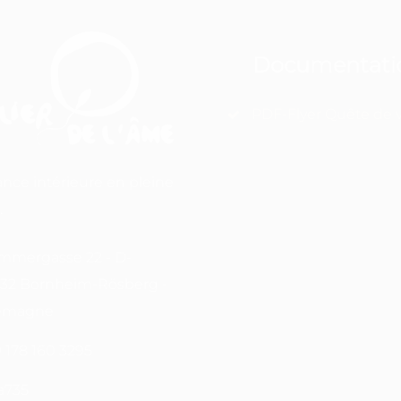
Documentati
PDF-Flyer Quête de v
ance intérieure en pleine
.
mergasse 22 - D-
32 Bornheim-Rösberg -
lemagne
 178 160 3295
a735