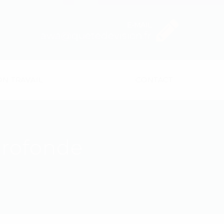
E-MAIL
awa@quetedevision.fr
N TRAVAIL
CONTACT
Profonde