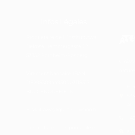
Infos Légales
Proprietaire de l´institut: Awa
Belrose Hemmergasse 22
53332 Bornheim-Rösberg
Croiss
nature
Virement bancaire: IBAN
DE29830944950003118517
Hem
BIC: GENODEF1ETK
533
Al
E-Mail: awa@quetedevision.fr
+49
Propriétaire et responsable du
aw