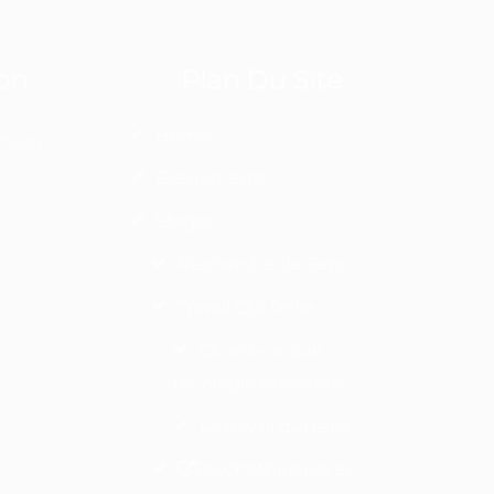
on
Plan Du Site
Home
ision
Événements
Stages
Recherche de Sens
Travail Qui Relie
Qu’est-ce que
l’écologie profonde
Le travail qui relie
Psychotherapie en