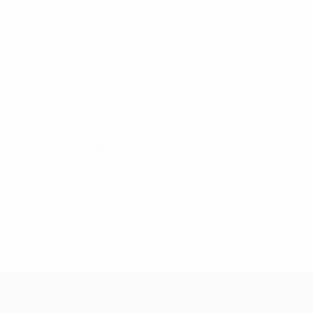
It seems we can’t find what you’re looking fo
Search For: