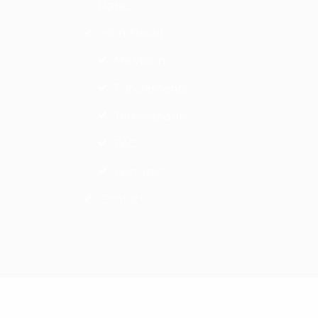
Ligne
Mon Travail
Ma vision
Fondements
Témoignages
FAQ
Lectures
Contact