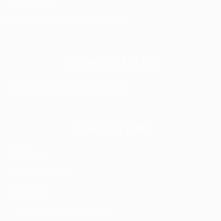
t.me/seelenwerkstatt53332
Documentation
PDF-Flyer Quête de vision
Plan Du Site
Home
Événements
Stages
Recherche de Sens