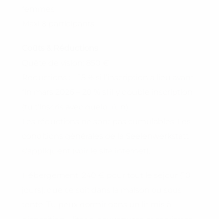
femmes
Maxi 8 participants.
Coûts & Réductions
Quête de vision: 850 €
Réductions : – 15 % si l’inscription a lieu avant
fin mars 2026 – 20 % si il y double inscription
(tu t’inscris avec quelqu’un)
Les réductions ne sont pas cumulables. Les
conditions générales de la Seelenwerkstatt
s’appliquent (voir le site internet).
Hébergement: 240 € pour tout le séjour (10
jours), que ce soit dans la maison ou sous
tente. Tu peux dormir dans un lit mis à