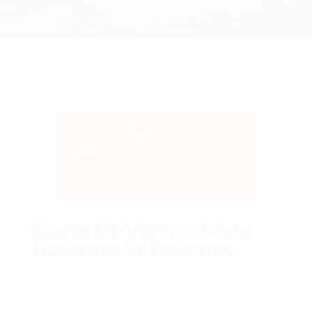
Dates: 18.08.2026 -
28.08.2026
Lieu: Saint Poncy (FR-
15500), France
Participation: de 690,00
EUR
Quete De Vision – Mixte
Hommes Et Femmes
Les dates
18-28 août 2026 quête mixte hommes et