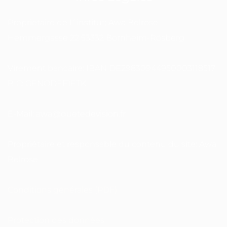
Proprietaire de l´institut: Awa Belrose
Hemmergasse 22 53332 Bornheim-Rösberg
Virement bancaire: IBAN DE29830944950003118517
BIC: GENODEF1ETK
E-Mail: awa@quetedevision.fr
Propriétaire et responsable du contenu du site: Awa
Belrose
Conditions générales (PDF)
Protection des données