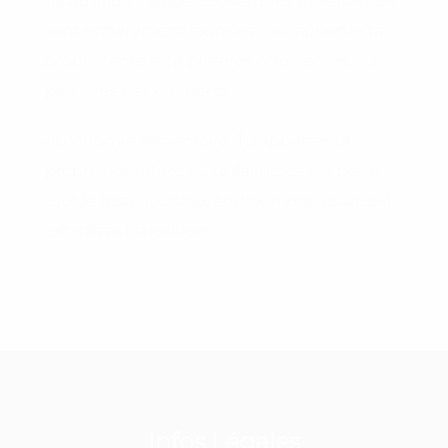
disposition – literie, couvertures et serviettes
sont entièrement fournies – ou apporter ta
propre tente si tu préfères être dehors, au
plus près des éléments.
Autonomie alimentaire: Tu apportes ta
propre nourriture ou tu l’achètes sur place –
tout le reste (cuisine, équipement, espaces)
est mis à disposition.
Infos Légales