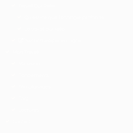
Travail Qui Relie
Qu’est-ce que l’écologie profonde
Le travail qui relie
Psychotherapie en Ligne
Mon Travail
Ma vision
Fondements
Témoignages
FAQ
Lectures
Contact