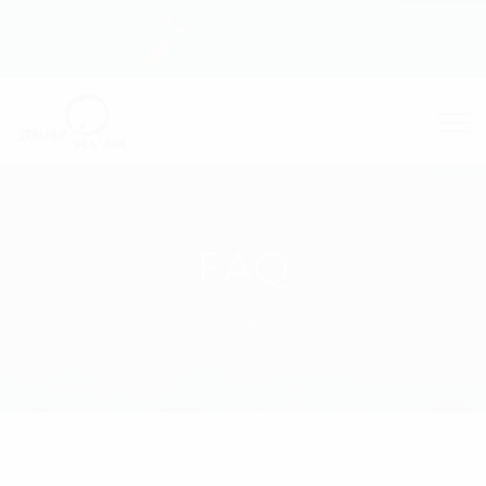
+49 178 160 3295
awa@quetedevision.fr
FAQ
HOMEPAGE
FAQ