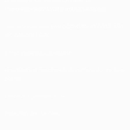
Proprietaire de l´institut: Awa Belrose
Hemmergasse 22 53332 Bornheim-Rösberg
Virement bancaire: IBAN DE29830944950003118517
BIC: GENODEF1ETK
E-Mail: awa@quetedevision.fr
Propriétaire et responsable du contenu du site: Awa
Belrose
Conditions générales (PDF)
Protection des données