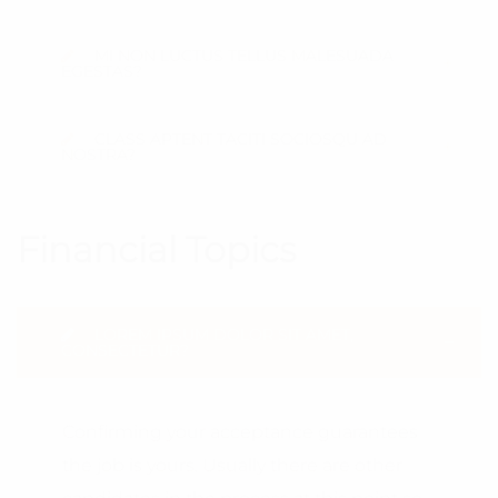
MI NON LUCTUS TELLUS MALESUADA
EGESTAS?
CLASS APTENT TACITI SOCIOSQU AD
NOSTRA?
Financial Topics
LOREM IPSUM DOLOR SIT AMET,
CONSECTETUR?
Confirming your acceptance guarantees
the job is yours. Usually there are other