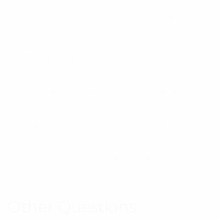
candidates in the process at this point so
ensure you are committed adipiscing elit.
VESTIBULUM TEMPOR, LOREM EU
PELLENTESQUE ?
DUIS MOLESTIE VESTIBULUM CONGUE?
MORBI VITAE NISL EGET EX PHARETRA
EGESTAS?
LOREM IPSUM DOLOR SIT AMET,
CONSECTETUR?
Other Questions