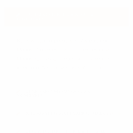
ORCI SEMPER INTERDUM NEC AC
TORTOR AT?
Nunc auctor turpis quis mollis porttitor.
Mauris ultrices est nec ultricies tristique.
Mauris eget magna eget orci consequat
interdum. Aenean vel nisi sollicitudin.
UT SED SEMPER MASSA. CRAS
IMPERDIET?
IN BLANDIT EROS VEL VARIUS EUISMOD?
MI NON LUCTUS TELLUS MALESUADA