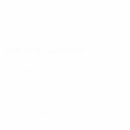
EGESTAS?
CLASS APTENT TACITI SOCIOSQU AD
NOSTRA?
Ask Any Question