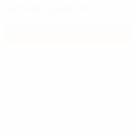
General Questions
ORCI SEMPER INTERDUM NEC AC
TORTOR AT?
Nunc auctor turpis quis mollis porttitor.
Mauris ultrices est nec ultricies tristique.
Mauris eget magna eget orci consequat
interdum. Aenean vel nisi sollicitudin.
UT SED SEMPER MASSA. CRAS
IMPERDIET?
IN BLANDIT EROS VEL VARIUS EUISMOD?