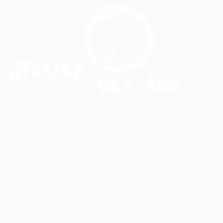
Croissance intérieure en pleine nature.
Hemmergasse 22 - D-53332 Bornheim-Rösberg -
Allemagne
+49 178 160 3295
awa735
t.me/seelenwerkstatt53332