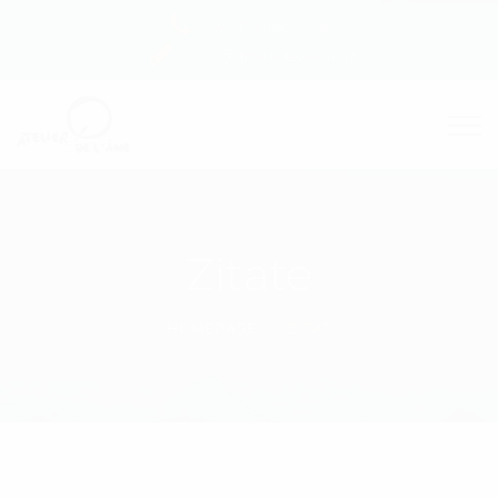
+49 178 160 3295
awa@quetedevision.fr
Zitate
HOMEPAGE
ZITAT