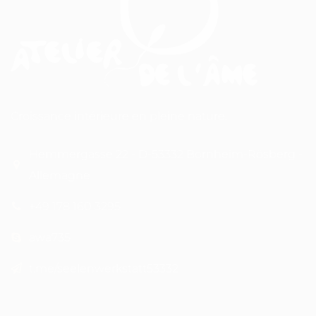
Croissance intérieure en pleine nature.
Hemmergasse 22 - D-53332 Bornheim-Rösberg -
Allemagne
+49 178 160 3295
awa735
t.me/seelenwerkstatt53332