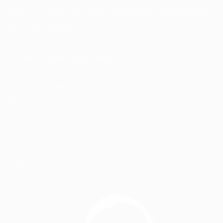
Virement bancaire: IBAN DE29830944950003118517
BIC: GENODEF1ETK
E-Mail: awa@quetedevision.fr
Propriétaire et responsable du contenu du site: Awa
Belrose
Conditions générales (PDF)
Protection des données