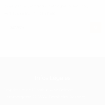
It seems we can’t find what you’re looking for.
Perhaps searching can help.
Search For:
SEAR
Infos Légales
Proprietaire de l´institut: Awa Belrose
Hemmergasse 22 53332 Bornheim-Rösberg