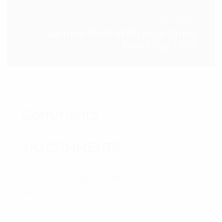
NEXT POST
Sample Post With «Continue
Reading» Link
Comments
NO COMMENTS
Sie müssen
angemeldet
sein, um einen
Kommentar abzugeben.