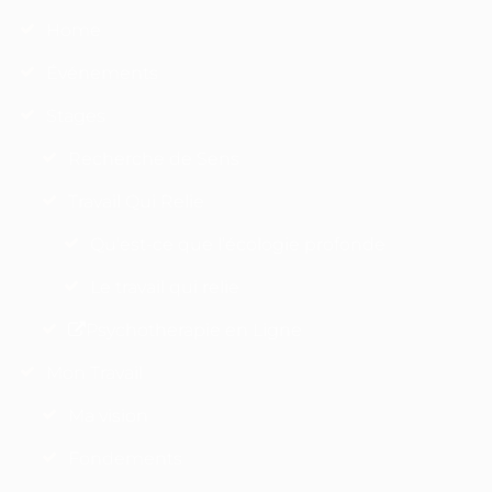
Home
Événements
Stages
Recherche de Sens
Travail Qui Relie
Qu’est-ce que l’écologie profonde
Le travail qui relie
Psychotherapie en Ligne
Mon Travail
Ma vision
Fondements