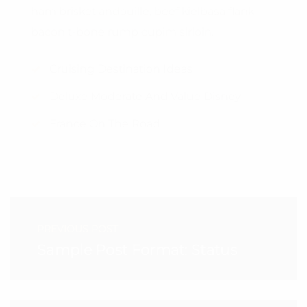
ham brisket andouille, beef kielbasa flank
bacon t-bone rump cupim sirloin.
Cruising Destination Ideas
Deluxe Moderate And Value Disney
France On The Road
PREVIOUS POST
Sample Post Format: Status