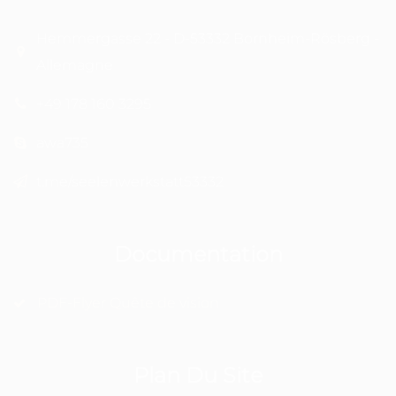
Hemmergasse 22 - D-53332 Bornheim-Rösberg -
Allemagne
+49 178 160 3295
awa735
t.me/seelenwerkstatt53332
Documentation
PDF-Flyer Quête de vision
Plan Du Site