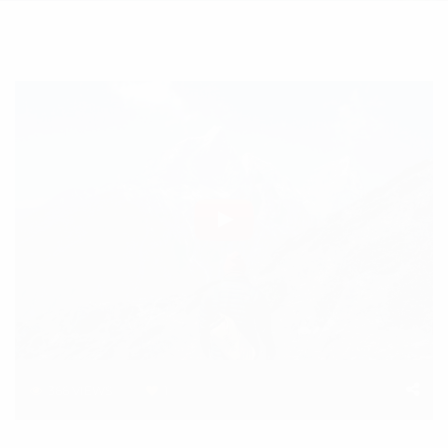
366
VIEWS
1