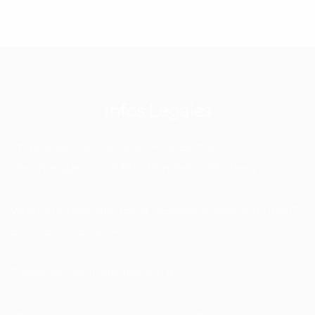
Infos Légales
Proprietaire de l´institut: Awa Belrose
Hemmergasse 22 53332 Bornheim-Rösberg
Virement bancaire: IBAN DE29830944950003118517
BIC: GENODEF1ETK
E-Mail: awa@quetedevision.fr