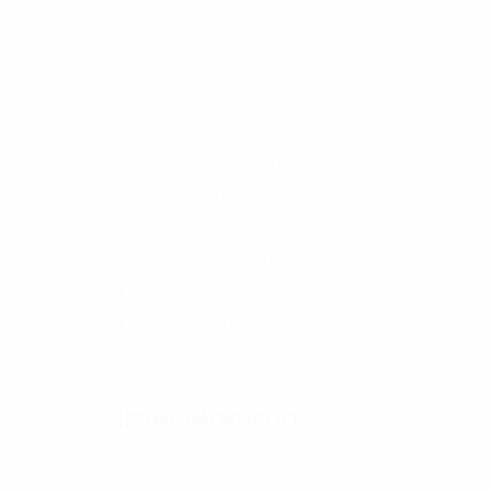
Ex mel cibo reque admodum, cu duo
verterem intellegebat, tale prompta te pri. Et
justo vivendo commune eos, no sit.
«Doner kevin sirloin t-bone
prosciutto leberkas swine pork
belly pork chop frankfurter
andouille. Shankle kielbasa
salami tenderloin corned beef
sausage cupim sirloin bacon
beef ribs.»
Elmer Morrison
MANAGER