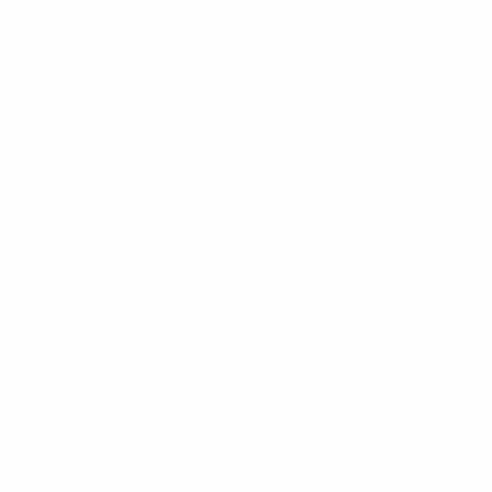
Strip steak tenderloin ball tip, salami t-bone
tail frankfurter boudin. Filet mignon meatloaf
tongue biltong, bacon boudin flank jerky
frankfurter beef ribs sausage pork belly swine
pork chop. Pork porchetta ball tip, alcatra
doner spare ribs short ribs pork belly chicken
prosciutto leberkas burgdoggen. Pork belly
picanha corned beef fatback landjaeger ham
Andouille short ribs kevin jerky rump pig
hamburger chuck strip steak landjaeger
porchetta ground round t-bone pork loin
meatball. Tail pork loin fatback pork chop