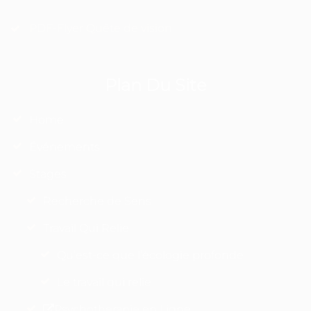
PDF-Flyer Quête de vision
Plan Du Site
Home
Événements
Stages
Recherche de Sens
Travail Qui Relie
Qu’est-ce que l’écologie profonde
Le travail qui relie
Psychotherapie en Ligne