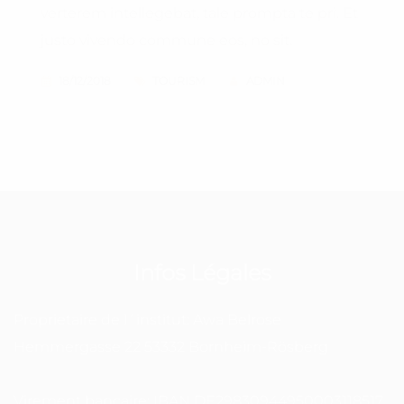
verterem intellegebat, tale prompta te pri. Et
justo vivendo commune eos, no sit.
18/12/2018
TOURISM
ADMIN
Infos Légales
Proprietaire de l´institut: Awa Belrose
Hemmergasse 22 53332 Bornheim-Rösberg
Virement bancaire: IBAN DE29830944950003118517