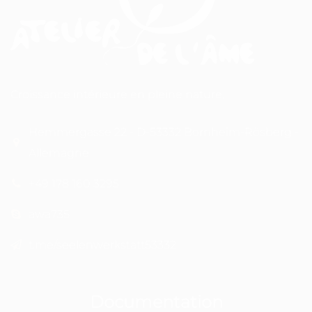
Croissance intérieure en pleine nature.
Hemmergasse 22 - D-53332 Bornheim-Rösberg -
Allemagne
+49 178 160 3295
awa735
t.me/seelenwerkstatt53332
Documentation