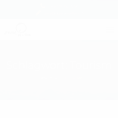
+49 178 160 3295
awa@quetedevision.fr
Schlagwort:
Tourism
HOMEPAGE
TOURISM